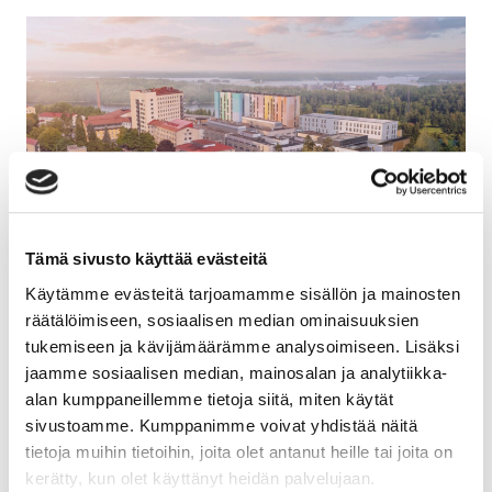
Tämä sivusto käyttää evästeitä
Jatke urakoi Etelä-Karjalan hyvinvointialueelle
Käytämme evästeitä tarjoamamme sisällön ja mainosten
Lappeenrantaan uuden sotekeskuksen
räätälöimiseen, sosiaalisen median ominaisuuksien
tukemiseen ja kävijämäärämme analysoimiseen. Lisäksi
Toimitilat
13.04.2026
jaamme sosiaalisen median, mainosalan ja analytiikka-
alan kumppaneillemme tietoja siitä, miten käytät
sivustoamme. Kumppanimme voivat yhdistää näitä
tietoja muihin tietoihin, joita olet antanut heille tai joita on
kerätty, kun olet käyttänyt heidän palvelujaan.