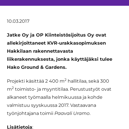
10.03.2017
Jatke Oy ja OP Kiinteistösijoitus Oy ovat
allekirjoittaneet KVR-urakkasopimuksen
Hakkilaan rakennettavasta
liikerakennuksesta, jonka käyttäjäksi tulee
Hako Ground & Gardens.
2
Projekti käsittää 2 400 m
hallitilaa, sekä 300
2
m
toimisto- ja myyntitilaa. Perustustyöt ovat
alkaneet työmaalla helmikuussa ja kohde
valmistuu syyskuussa 2017. Vastaavana
työnjohtajana toimii
Paavali Uramo
.
Lisätietoja
: