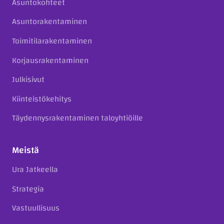
Asuntokohteet
Asuntorakentaminen
Toimitilarakentaminen
Korjausrakentaminen
Julkisivut
Kiinteistökehitys
Täydennysrakentaminen taloyhtiöille
Meistä
Ura Jatkeella
Strategia
Vastuullisuus