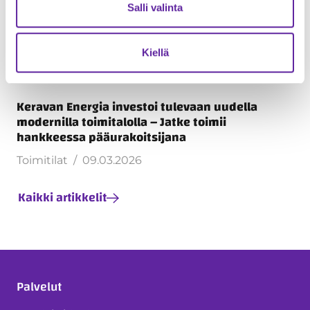
Salli valinta
Kiellä
Keravan Energia investoi tulevaan uudella
modernilla toimitalolla – Jatke toimii
hankkeessa pääurakoitsijana
Toimitilat
09.03.2026
Kaikki artikkelit
Palvelut