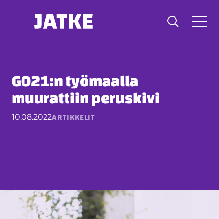
Hyppää
sisältöön
GO21:n työmaalla
muurattiin peruskivi
ARTIKKELIT
10.08.2022