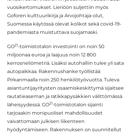
vuosikertomukset. Lieriöön suljettiin myös
Goforen kulttuurikirja ja Arvojohtaja-olut,
Suomessa käytössä olevat kolikot sekä covid-19-
pandemiasta muistuttava suojamaski.
21
GO
-toimistotalon investointi on noin 50
miljoonaa euroa ja laajuus noin 12 800
kerrosneliömetriä. Lisäksi autohalliin tulee yli sata
autopaikkaa. Rakennushanke työllistää
Pirkanmaalla noin 250 henkilötyövuotta. Tuleva
asiantuntijayritysten osaamiskeskittymä sijaitsee
rautatieaseman ja ratikkapysäkkien välittömässä
21
läheisyydessä. GO
-toimistotalon sijainti
tarjoaakin monipuoliset mahdollisuudet
vaivattomaan julkisen liikenteen
hyödyntämiseen. Rakennuksen on suunnitellut