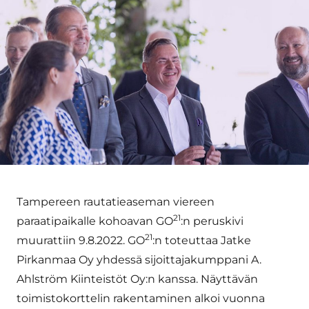
Tampereen rautatieaseman viereen
21
paraatipaikalle kohoavan GO
:n peruskivi
21
muurattiin 9.8.2022. GO
:n toteuttaa Jatke
Pirkanmaa Oy yhdessä sijoittajakumppani A.
Ahlström Kiinteistöt Oy:n kanssa. Näyttävän
toimistokorttelin rakentaminen alkoi vuonna