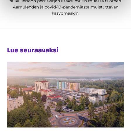
sulki lieriöön peruskirjan lisäksi muun muassa tuoreen
Aamulehden ja covid-19-pandemiasta muistuttavan
kasvomaskin.
Lue seuraavaksi