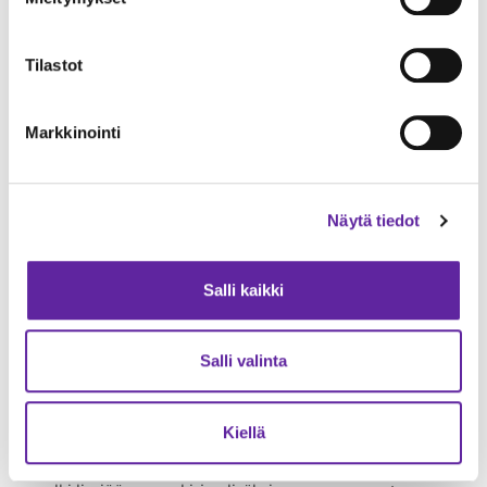
Tampereen kaupungin pormestari Anna-Kaisa Ikonen, A.
Ahlström Kiinteistöt Oy:n toimitusjohtaja Peter
Tilastot
Ahlström, Jatke Pirkanmaa Oy:n toimitusjohtaja Jukka
Hannus ja Jatke-konsernin toimitusjohtaja Hannu
Anttonen juhlistivat peruskiven muurausta.
Markkinointi
Näytä tiedot
Salli kaikki
Salli valinta
Kiellä
Jatke Pirkanmaa Oy:n projektijohtaja Rauno Kulmala