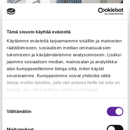
Tämä sivusto käyttää evästeitä
Tampereen kaupungin pormestari Anna-Kaisa Ikonen toi
Käytämme evästeitä tarjoamamme sisällön ja mainosten
juhlatilaisuuteen kaupungin tervehdyksen.
räätälöimiseen, sosiaalisen median ominaisuuksien
tukemiseen ja kävijämäärämme analysoimiseen. Lisäksi
jaamme sosiaalisen median, mainosalan ja analytiikka-
alan kumppaneillemme tietoja siitä, miten käytät
sivustoamme. Kumppanimme voivat yhdistää näitä
tietoja muihin tietoihin, joita olet antanut heille tai joita on
kerätty, kun olet käyttänyt heidän palvelujaan.
Suostumuksen
Välttämätön
valinta
Mieltymykset