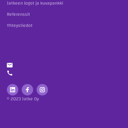
Jatkeen logot ja kuvapankki
Referenssit
Yhteystiedot
info@jatke.fi
010 773 7000
© 2023 Jatke Oy
Tietosuojaseloste
Eettiset ohjeet
Ilmoituskanava