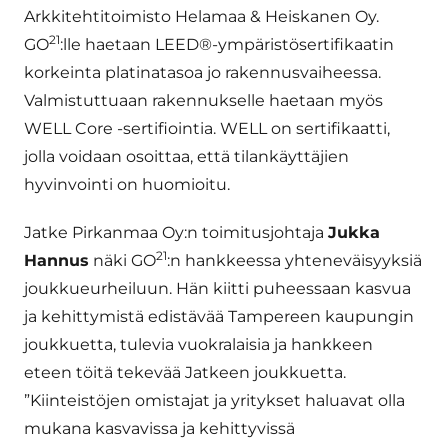
Arkkitehtitoimisto Helamaa & Heiskanen Oy.
21
GO
:lle haetaan LEED®-ympäristösertifikaatin
korkeinta platinatasoa jo rakennusvaiheessa.
Valmistuttuaan rakennukselle haetaan myös
WELL Core -sertifiointia. WELL on sertifikaatti,
jolla voidaan osoittaa, että tilankäyttäjien
hyvinvointi on huomioitu.
Jatke Pirkanmaa Oy:n toimitusjohtaja
Jukka
21
Hannus
näki GO
:n hankkeessa yhteneväisyyksiä
joukkueurheiluun. Hän kiitti puheessaan kasvua
ja kehittymistä edistävää Tampereen kaupungin
joukkuetta, tulevia vuokralaisia ja hankkeen
eteen töitä tekevää Jatkeen joukkuetta.
”Kiinteistöjen omistajat ja yritykset haluavat olla
mukana kasvavissa ja kehittyvissä