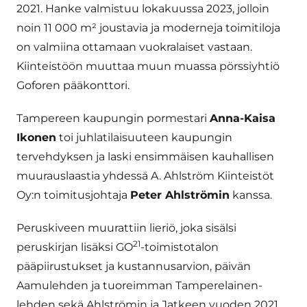
2021. Hanke valmistuu lokakuussa 2023, jolloin
noin 11 000 m² joustavia ja moderneja toimitiloja
on valmiina ottamaan vuokralaiset vastaan.
Kiinteistöön muuttaa muun muassa pörssiyhtiö
Goforen pääkonttori.
Tampereen kaupungin pormestari
Anna-Kaisa
Ikonen
toi juhlatilaisuuteen kaupungin
tervehdyksen ja laski ensimmäisen kauhallisen
muurauslaastia yhdessä A. Ahlström Kiinteistöt
Oy:n toimitusjohtaja
Peter Ahlströmin
kanssa.
Peruskiveen muurattiin lieriö, joka sisälsi
21
peruskirjan lisäksi GO
-toimistotalon
pääpiirustukset ja kustannusarvion, päivän
Aamulehden ja tuoreimman Tamperelainen-
lehden sekä Ahlströmin ja Jatkeen vuoden 2021