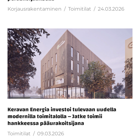
Korjausrakentaminen
Toimitilat
24.03.2026
Keravan Energia investoi tulevaan uudella
modernilla toimitalolla – Jatke toimii
hankkeessa pääurakoitsijana
Toimitilat
09.03.2026