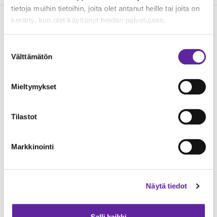
tietoja muihin tietoihin, joita olet antanut heille tai joita on
kerätty, kun olet käyttänyt heidän palvelujaan.
Lue seuraavaksi
Suostumuksen
Välttämätön
valinta
Mieltymykset
Tilastot
Markkinointi
Jatke urakoi Etelä-Karjalan hyvinvointialueelle
Näytä tiedot
Lappeenrantaan uuden sotekeskuksen
Toimitilat
13.04.2026
Salli kaikki