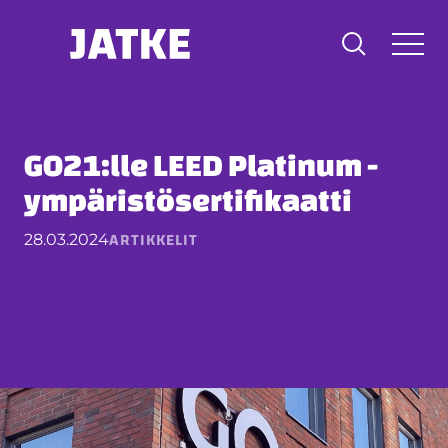
Hyppää
sisältöön
GO21:lle LEED Platinum -
ympäristösertifikaatti
ARTIKKELIT
28.03.2024