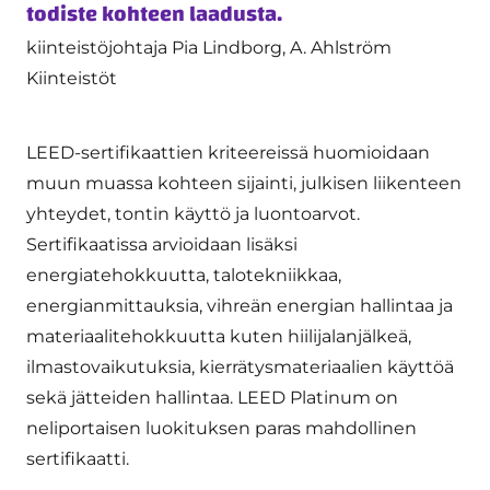
todiste kohteen laadusta.
kiinteistöjohtaja Pia Lindborg, A. Ahlström
Kiinteistöt
LEED-sertifikaattien kriteereissä huomioidaan
muun muassa kohteen sijainti, julkisen liikenteen
yhteydet, tontin käyttö ja luontoarvot.
Sertifikaatissa arvioidaan lisäksi
energiatehokkuutta, talotekniikkaa,
energianmittauksia, vihreän energian hallintaa ja
materiaalitehokkuutta kuten hiilijalanjälkeä,
ilmastovaikutuksia, kierrätysmateriaalien käyttöä
sekä jätteiden hallintaa. LEED Platinum on
neliportaisen luokituksen paras mahdollinen
sertifikaatti.