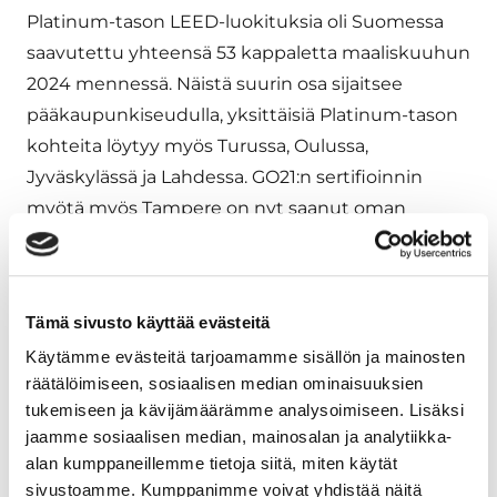
Platinum-tason LEED-luokituksia oli Suomessa
saavutettu yhteensä 53 kappaletta maaliskuuhun
2024 mennessä. Näistä suurin osa sijaitsee
pääkaupunkiseudulla, yksittäisiä Platinum-tason
kohteita löytyy myös Turussa, Oulussa,
Jyväskylässä ja Lahdessa. GO21:n sertifioinnin
myötä myös Tampere on nyt saanut oman
Platinum-tason kohteensa.
”Sertifikaatti on hieno ja konkreettinen todiste
kohteen laadusta. GO21 on ensimmäinen LEED
Tämä sivusto käyttää evästeitä
Platinum –kohteemme, ja olemme kaikin puolin
Käytämme evästeitä tarjoamamme sisällön ja mainosten
räätälöimiseen, sosiaalisen median ominaisuuksien
erittäin tyytyväisiä lopputulokseen”, kertoo
tukemiseen ja kävijämäärämme analysoimiseen. Lisäksi
GO21:n sijoittaja- ja omistajakumppani A. Ahlström
jaamme sosiaalisen median, mainosalan ja analytiikka-
Kiinteistöjen kiinteistöjohtaja
Pia
Lindborg
.
alan kumppaneillemme tietoja siitä, miten käytät
sivustoamme. Kumppanimme voivat yhdistää näitä