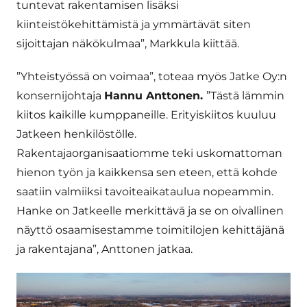
tuntevat rakentamisen lisäksi
kiinteistökehittämistä ja ymmärtävät siten
sijoittajan näkökulmaa”, Markkula kiittää.
”Yhteistyössä on voimaa”, toteaa myös Jatke Oy:n
konsernijohtaja
Hannu Anttonen.
”Tästä lämmin
kiitos kaikille kumppaneille. Erityiskiitos kuuluu
Jatkeen henkilöstölle.
Rakentajaorganisaatiomme teki uskomattoman
hienon työn ja kaikkensa sen eteen, että kohde
saatiin valmiiksi tavoiteaikataulua nopeammin.
Hanke on Jatkeelle merkittävä ja se on oivallinen
näyttö osaamisestamme toimitilojen kehittäjänä
ja rakentajana”, Anttonen jatkaa.