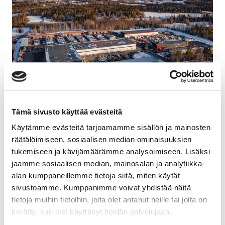
Tämä sivusto käyttää evästeitä
Rakentaminen alkoi huhtikuussa 2020 ja eteni
Käytämme evästeitä tarjoamamme sisällön ja mainosten
suunnitellussa aikataulussa, jota
räätälöimiseen, sosiaalisen median ominaisuuksien
koronatilannekaan ei päässyt hidastamaan.
tukemiseen ja kävijämäärämme analysoimiseen. Lisäksi
Cramon vanhan päätoimitilan henkilöstö muutti
jaamme sosiaalisen median, mainosalan ja analytiikka-
uusiin tiloihin jo helmikuussa, ja loputkin Åbyyn
alan kumppaneillemme tietoja siitä, miten käytät
siirtyvät toiminnot muuttavat sinne kesään
sivustoamme. Kumppanimme voivat yhdistää näitä
mennessä. Cramon henkilöstö on ollut mukana
tietoja muihin tietoihin, joita olet antanut heille tai joita on
kerätty, kun olet käyttänyt heidän palvelujaan.
tilojen suunnittelussa alusta asti, sillä kohteesta