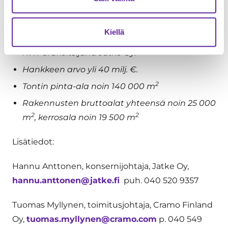
Yhteissijoituksen sijoittajina S-Pankin
hallinnoima vaihtoehtorahasto Terrieri
Kiellä
Kiinteistöt Ky ja A. Ahlström Kiinteistöt Oy.
KVR-urakoitsijana Jatke Oy.
Hankkeen arvo yli 40 milj. €.
2
Tontin pinta-ala noin 140 000 m
Rakennusten bruttoalat yhteensä noin 25 000
2
2
m
, kerrosala noin 19 500 m
Lisätiedot:
Hannu Anttonen, konsernijohtaja, Jatke Oy,
hannu.anttonen@jatke.fi
puh. 040 520 9357
Tuomas Myllynen, toimitusjohtaja, Cramo Finland
Oy,
tuomas.myllynen@cramo.com
p. 040 549