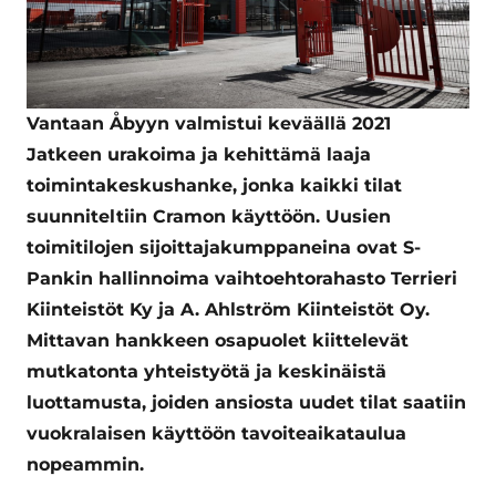
Vantaan Åbyyn valmistui keväällä 2021
Jatkeen urakoima ja kehittämä laaja
toimintakeskushanke, jonka kaikki tilat
suunniteltiin Cramon käyttöön. Uusien
toimitilojen sijoittajakumppaneina ovat S-
Pankin hallinnoima vaihtoehtorahasto Terrieri
Kiinteistöt Ky ja A. Ahlström Kiinteistöt Oy.
Mittavan hankkeen osapuolet kiittelevät
mutkatonta yhteistyötä ja keskinäistä
luottamusta, joiden ansiosta uudet tilat saatiin
vuokralaisen käyttöön tavoiteaikataulua
nopeammin.