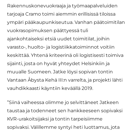
Rakennuskonevuokraaja ja työmaapalveluiden
tarjoaja Cramo toimi aiemmin erillisissä tiloissa
ympäri pääkaupunkiseutua. Vanhan päätoimitilan
vuokrasopimuksen päättyessä tuli
ajankohtaiseksi etsiä uudet toimitilat, joihin
varasto-, huolto- ja logistiikkatoiminnot voitiin
keskittää. Yhtenä kriteerinä oli logistisesti toimiva
sijainti, josta on hyvät yhteydet Helsinkiin ja
muualle Suomeen. Jatke löysi sopivan tontin
Vantaan Åbysta Kehä III:n varrelta, ja projekti lähti
vauhdikkaasti käyntiin keväällä 2019.
”Siinä vaiheessa olimme jo selvittäneet Jatkeen
taustaa ja todenneet sen hankkeeseen sopivaksi
KVR-urakoitsijaksi ja tontin tarpeisiimme
sopivaksi. Välillemme syntyi heti luottamus, jota