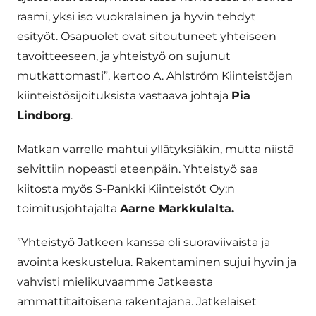
raami, yksi iso vuokralainen ja hyvin tehdyt
esityöt. Osapuolet ovat sitoutuneet yhteiseen
tavoitteeseen, ja yhteistyö on sujunut
mutkattomasti”, kertoo A. Ahlström Kiinteistöjen
kiinteistösijoituksista vastaava johtaja
Pia
Lindborg
.
Matkan varrelle mahtui yllätyksiäkin, mutta niistä
selvittiin nopeasti eteenpäin. Yhteistyö saa
kiitosta myös S-Pankki Kiinteistöt Oy:n
toimitusjohtajalta
Aarne Markkulalta.
”Yhteistyö Jatkeen kanssa oli suoraviivaista ja
avointa keskustelua. Rakentaminen sujui hyvin ja
vahvisti mielikuvaamme Jatkeesta
ammattitaitoisena rakentajana. Jatkelaiset