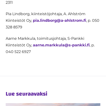
2311
Pia Lindborg, kiinteistöjohtaja, A. Ahlström
Kiinteistöt Oy,
pia.lindborg@a-ahlstrom.fi
, p. 050
328 8579
Aarne Markkula, toimitusjohtaja, S-Pankki
Kiinteistöt Oy,
aarne.markkula@s-pankki.fi
, p.
040 522 6927
Lue seuraavaksi