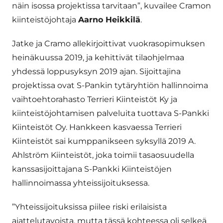
näin isossa projektissa tarvitaan”, kuvailee Cramon
kiinteistöjohtaja
Aarno Heikkilä
.
Jatke ja Cramo allekirjoittivat vuokrasopimuksen
heinäkuussa 2019, ja kehittivät tilaohjelmaa
yhdessä loppusyksyn 2019 ajan. Sijoittajina
projektissa ovat S-Pankin tytäryhtiön hallinnoima
vaihtoehtorahasto Terrieri Kiinteistöt Ky ja
kiinteistöjohtamisen palveluita tuottava S-Pankki
Kiinteistöt Oy. Hankkeen kasvaessa Terrieri
Kiinteistöt sai kumppanikseen syksyllä 2019 A.
Ahlström Kiinteistöt, joka toimii tasaosuudella
kanssasijoittajana S-Pankki Kiinteistöjen
hallinnoimassa yhteissijoituksessa.
”Yhteissijoituksissa piilee riski erilaisista
ajattelutavoista, mutta tässä kohteessa oli selkeä