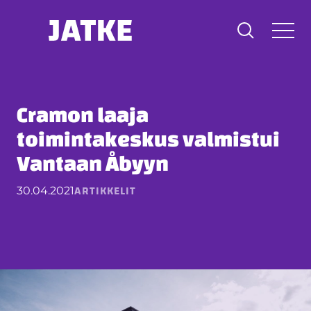
Hyppää
sisältöön
Cramon laaja
toimintakeskus valmistui
Vantaan Åbyyn
ARTIKKELIT
30.04.2021