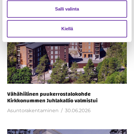
Lue seuraavaksi
Salli valinta
Kiellä
Vähähiilinen puukerrostalokohde
Kirkkonummen Juhlakallio valmistui
Asuntorakentaminen
30.06.2026