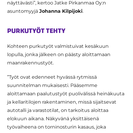
näyttävästi”, kertoo Jatke Pirkanmaa Oy:n
asuntomyyjä
Johanna Kilpijoki
.
PURKUTYÖT TEHTY
Kohteen purkutyöt valmistuivat kesäkuun
lopulla, jonka jälkeen on päästy aloittamaan
maanrakennustyöt.
”Työt ovat edenneet hyvässä rytmissä
suunnitelman mukaisesti. Pääsemme
aloittamaan paalutustyöt puolivälissä heinäkuuta
ja kellaritilojen rakentaminen, missä sijaitsevat
autotalli ja varastotilat, on tarkoitus aloittaa
elokuun aikana. Näkyvänä yksittäisenä
työvaiheena on torninosturin kasaus, joka