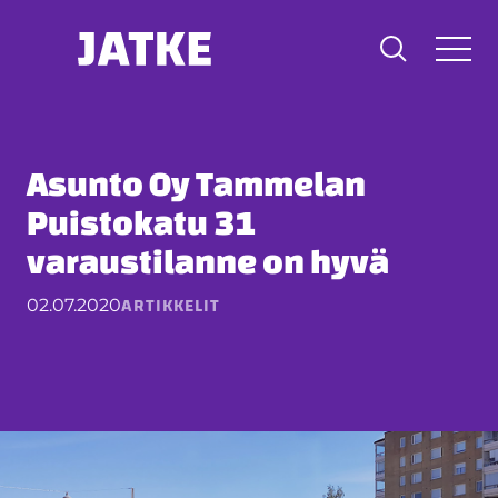
Hyppää
sisältöön
Asunto Oy Tammelan
Puistokatu 31
varaustilanne on hyvä
ARTIKKELIT
02.07.2020