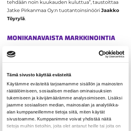
tehdään noin kuukauden kuluttua”, taustoittaa
Jatke Pirkanmaa Oy:n tuotantoinsinööri
Jaakko
Töyrylä
.
MONIKANAVAISTA MARKKINOINTIA
Kohteen markkinointia on tehty
monikanavaisesti. Perinteinen lehtimainonta on
kohdistettu Aamulehteen. Printtimainontaa on
Tämä sivusto käyttää evästeitä
vahvistettu sähköisten kanavien avulla. Jatkeen
Käytämme evästeitä tarjoamamme sisällön ja mainosten
www-sivuja on tuettu kohteen omalla ns.
räätälöimiseen, sosiaalisen median ominaisuuksien
laskeutumissivulla (tutustu osoitteesta
tukemiseen ja kävijämäärämme analysoimiseen. Lisäksi
https://www.tammelanpuistokatu.fi/
) ja lisäksi
jaamme sosiaalisen median, mainosalan ja analytiikka-
on tehty tehokasta facebook-kampanjointia sekä
alan kumppaneillemme tietoja siitä, miten käytät
google-mainontaa. Kaupungin keskustassa
sivustoamme. Kumppanimme voivat yhdistää näitä
tietoja muihin tietoihin, joita olet antanut heille tai joita on
sijaitsevassa kohteessa on hyödynnetty näkyvästi