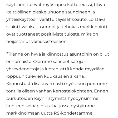
käyttöön tulevat myös upea kattoterassi, tilava
keittiöllinen oleskeluhuone saunoineen ja
yhteiskäyttöön varattu täyssähköauto. Loistava
sijainti, valoisat asunnot ja tehokas markkinointi
ovat tuottaneet positiivista tulosta, mikä on
heijastanut varausasteeseen.
”Tilanne on hyvä ja kiinnostus asuntoihin on ollut
erinomaista. Olemme saaneet satoja
yhteydenottoja ja luotan, että kohde myydään
loppuun tulevien kuukausien aikana.
Kiinnostusta lisäsi varmasti myös, kun purimme
tontilla olleen vanhan kerrostalokohteen. Ennen
purkutöiden käynnistymistä hyödynsimme
kohteen seinäpinta-alaa, jossa pystyimme
markkinoimaan uutta RS-kohdettamme