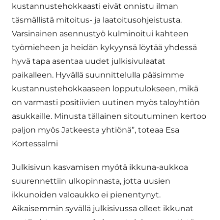
kustannustehokkaasti eivät onnistu ilman
täsmällistä mitoitus- ja laatoitusohjeistusta.
Varsinainen asennustyö kulminoitui kahteen
työmieheen ja heidän kykyynsä löytää yhdessä
hyvä tapa asentaa uudet julkisivulaatat
paikalleen. Hyvällä suunnittelulla pääsimme
kustannustehokkaaseen lopputulokseen, mikä
on varmasti positiivien uutinen myös taloyhtiön
asukkaille. Minusta tällainen sitoutuminen kertoo
paljon myös Jatkeesta yhtiönä”, toteaa Esa
Kortessalmi
Julkisivun kasvamisen myötä ikkuna-aukkoa
suurennettiin ulkopinnasta, jotta uusien
ikkunoiden valoaukko ei pienentynyt.
Aikaisemmin syvällä julkisivussa olleet ikkunat