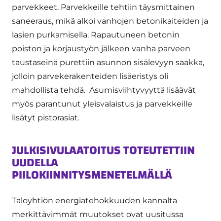
parvekkeet. Parvekkeille tehtiin täysmittainen
saneeraus, mikä alkoi vanhojen betonikaiteiden ja
lasien purkamisella. Rapautuneen betonin
poiston ja korjaustyön jälkeen vanha parveen
taustaseinä purettiin asunnon sisälevyyn saakka,
jolloin parvekerakenteiden lisäeristys oli
mahdollista tehdä. Asumisviihtyvyyttä lisäävät
myös parantunut yleisvalaistus ja parvekkeille
lisätyt pistorasiat.
JULKISIVULAATOITUS TOTEUTETTIIN
UUDELLA
PIILOKIINNITYSMENETELMÄLLÄ
Taloyhtiön energiatehokkuuden kannalta
merkittävimmät muutokset ovat uusitussa