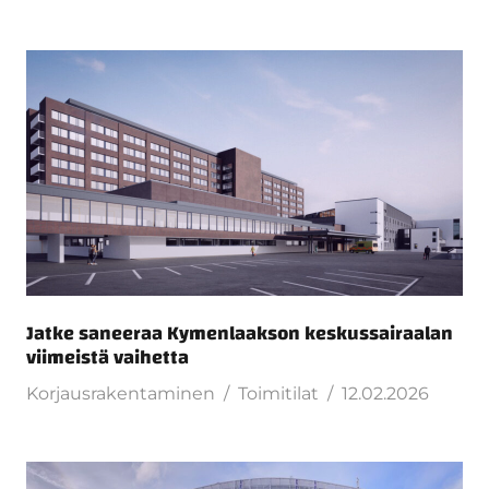
Jatke saneeraa Kymenlaakson keskussairaalan
viimeistä vaihetta
Korjausrakentaminen
Toimitilat
12.02.2026