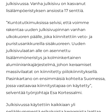
julkisivussa. Vanha julkisivu on kasvanut
lisälämpöeristyksen ansiosta 17 senttiä.
”Kuntotutkimuksissa selvisi, että voimme
rakentaa uuden julkisivupinnan vanhan
ulkokuoren päälle, joka kiinnitettiin veto- ja
puristusankkureilla sisäkuoreen. Uuden
julkisivulaatan alle on asennettu
lisälämmöneristys ja kolminkertainen
alumiinirankajärjestelmä, johon keraamiset
massiivilaatat on kiinnitetty piilokiinnityksellä.
Pasinkartano on ensimmäisiä kohteita Suomessa,
jossa vastaavaa kiinnitystapaa on käytetty”,
selventää työnjohtaja Esa Kortessalmi.
Julkisivussa käytettiin kaikkiaan yli
neljääkymmentä erikokoista keraamista laattaa