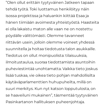
”Olen ollut erittäin tyytyväinen Jatkeen tapaan
tehdä työtä. Toki luottamus henkilöityy näin
isossa projektissa ja haluankin kiittää Esaa ja
hänen tiimiään avoimesta yhteistyöstä. Haasteita
ei olla lakaistu maton alle vaan ne on nostettu
pöydälle välittömästi. Olemme tavanneet
riittävän usein, jolloin olemme voineet yhdessä
suunnitella ja hoitaa tiedotusta talon asukkaille.
Tiedotus on ollut monipuolista: tilaisuuksia,
ilmoitustaulua, suoraa tiedottamista asuntoihin
puheviestintää unohtamatta. Vaikka tieto joskus
lisää tuskaa, vie oikea tieto pohjan mahdollisilta
käytäväparlamenttien huhupuheilta, millä on
suuri merkitys. Kun nyt katson lopputulosta, on
se haaveiluni mukainen”, täsmentää tyytyväinen
Pasinkartanon hallituksen puheenjohtaja.