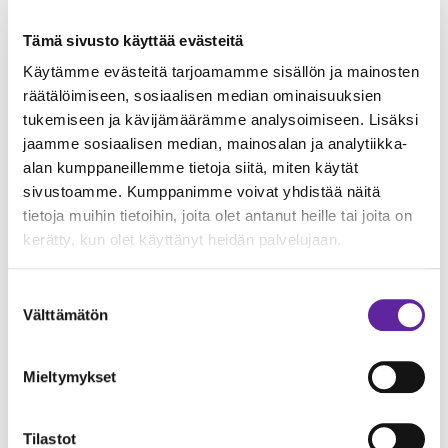
”Tässä Pasinkartanon kohteessakin olemme
Tämä sivusto käyttää evästeitä
tehneet lujasti töitä halutun lopputuloksen
Käytämme evästeitä tarjoamamme sisällön ja mainosten
varmistamiseksi ja että rakentaminen sujuu
räätälöimiseen, sosiaalisen median ominaisuuksien
kokonaisuudessaan hyvin asukkaiden
tukemiseen ja kävijämäärämme analysoimiseen. Lisäksi
näkökulmasta”, kiteyttää Esa.
jaamme sosiaalisen median, mainosalan ja analytiikka-
alan kumppaneillemme tietoja siitä, miten käytät
sivustoamme. Kumppanimme voivat yhdistää näitä
HYVÄ TIEDOTUS VIE POHJAN
tietoja muihin tietoihin, joita olet antanut heille tai joita on
HUHUPUHEILTA
kerätty, kun olet käyttänyt heidän palvelujaan.
Rita Haaparanta on toiminut As Oy
Suostumuksen
Pasinkantanon hallituksen puheenjohtajana jo
Välttämätön
valinta
reilut kymmenen vuotta. Hän on kulkenut pitkän
ja jopa hieman kivikkoisen tien taloyhtiön
Mieltymykset
saneerauksen eteenpäin viejänä.
Tilastot
”Hallituksen ensimmäiset ehdotukset