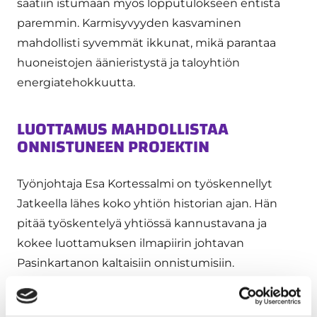
saatiin istumaan myös lopputulokseen entistä
paremmin. Karmisyvyyden kasvaminen
mahdollisti syvemmät ikkunat, mikä parantaa
huoneistojen äänieristystä ja taloyhtiön
energiatehokkuutta.
LUOTTAMUS MAHDOLLISTAA
ONNISTUNEEN PROJEKTIN
Työnjohtaja Esa Kortessalmi on työskennellyt
Jatkeella lähes koko yhtiön historian ajan. Hän
pitää työskentelyä yhtiössä kannustavana ja
kokee luottamuksen ilmapiirin johtavan
Pasinkartanon kaltaisiin onnistumisiin.
Aikataulussa pysytään, kun kaikki tähtäävät
samaa maaliin.