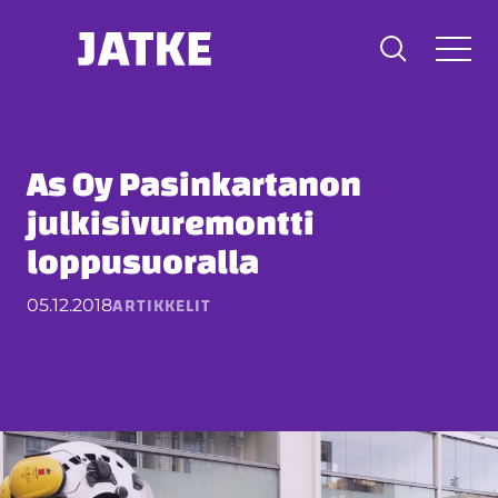
Hyppää
sisältöön
As Oy Pasinkartanon
julkisivuremontti
loppusuoralla
ARTIKKELIT
05.12.2018