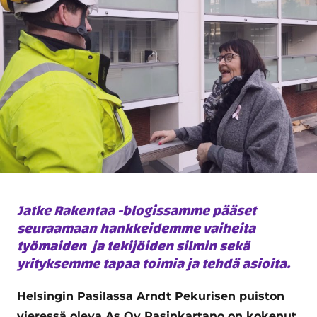
Jatke Rakentaa -blogissamme pääset
seuraamaan hankkeidemme vaiheita
työmaiden ja tekijöiden silmin sekä
yrityksemme tapaa toimia ja tehdä asioita.
Helsingin Pasilassa Arndt Pekurisen puiston
vieressä oleva As Oy Pasinkartano on kokenut